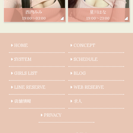
西内みみ
星川はな
19:00～03:00
19:00～23:00
HOME
CONCEPT
SYSTEM
SCHEDULE
GIRLS LIST
BLOG
LINE RESERVE
WEB RESERVE
店舗情報
求人
PRIVACY