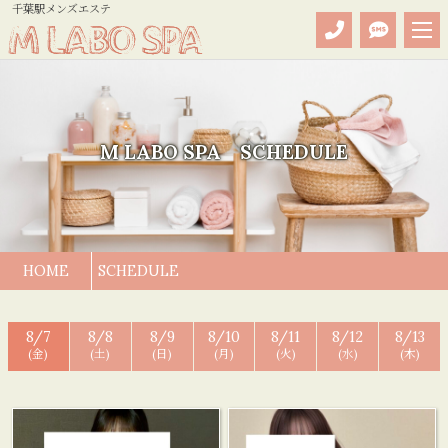
千葉駅メンズエステ
M LABO SPA SCHEDULE
HOME
SCHEDULE
8/7
8/8
8/9
8/10
8/11
8/12
8/13
(金)
(土)
(日)
(月)
(火)
(水)
(木)